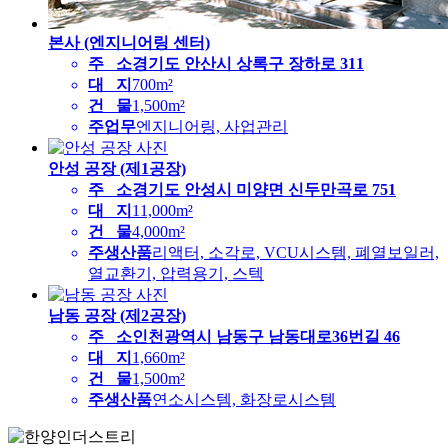
본사 (엔지니어링 센터)
주 소
경기도 안산시 상록구 장하로 311
대 지
700m²
건 물
1,500m²
주업무
엔지니어링, 사업관리
안성 공장 (제1공장)
주 소
경기도 안성시 미양면 신두만곡로 751
대 지
11,000m²
건 물
4,000m²
주생산품
리액터, 소각로, VCU시스템, 폐열보일러,
열교환기, 압력용기, 스텍
남동 공장 (제2공장)
주 소
인천광역시 남동구 남동대로36번길 46
대 지
1,660m²
건 물
1,500m²
주생산품
연소시스템, 화장로시스템