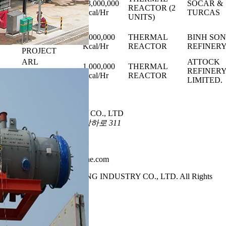
REFINERY
13,000,000
SOCAR &
14
REACTOR (2
PROJECT
Kcal/Hr
TURCAS
UNITS)
(STAR)
DUNG QUAT
1,000,000
THERMAL
BINH SON
13
REFINERY
Kcal/Hr
REACTOR
REFINER
PROJECT
ARL
ATTOCK
1,000,000
THERMAL
12
UPGRADATION
REFINER
Kcal/Hr
REACTOR
PROJECT
LIMITED.
Previous
1
2
3
Next
HANYANG INDUSTRY CO., LTD
경기도 안산시 상록구 장하로 311
Tel : 031-486-3200
Fax : 031-486-1001
E-mail : sales@hycne.com
Copyright 2021 HANYANG INDUSTRY CO., LTD. All Rights
Reserved.
top