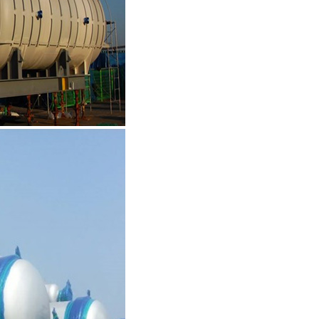
1
/
8