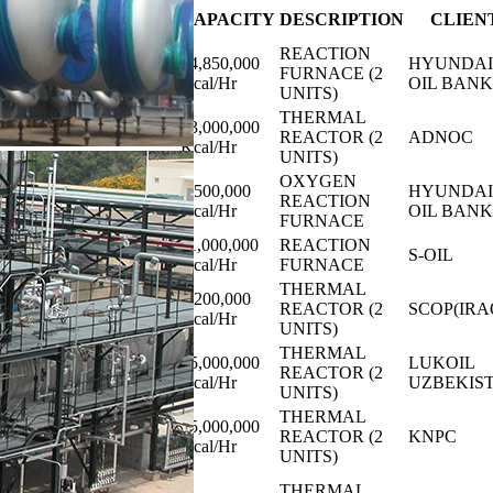
PROJECT
NO.
CAPACITY
DESCRIPTION
CLIEN
NAME
REACTION
Hdo 2020
14,850,000
HYUNDAI
21
FURNACE (2
revamping project
Kcal/Hr
OIL BANK
UNITS)
UAE ADNOC
THERMAL
23,000,000
20
REFINING CFT
REACTOR (2
ADNOC
Kcal/Hr
PROJECT
UNITS)
OXYGEN
Hdo revamping
7,500,000
HYUNDAI
19
REACTION
project
Kcal/Hr
OIL BANK
FURNACE
11,000,000
REACTION
18
S-oil RUC project
S-OIL
Kcal/Hr
FURNACE
KARBARA
THERMAL
4,200,000
17
REFINERY
REACTOR (2
SCOP(IRA
Kcal/Hr
PROJECT
UNITS)
THERMAL
UKAN
15,000,000
LUKOIL
16
REACTOR (2
PROJECT
Kcal/Hr
UZBEKIS
UNITS)
KNPC CLEAN
THERMAL
25,000,000
15
FUELS
REACTOR (2
KNPC
Kcal/Hr
PROJECT
UNITS)
AEGEAN
THERMAL