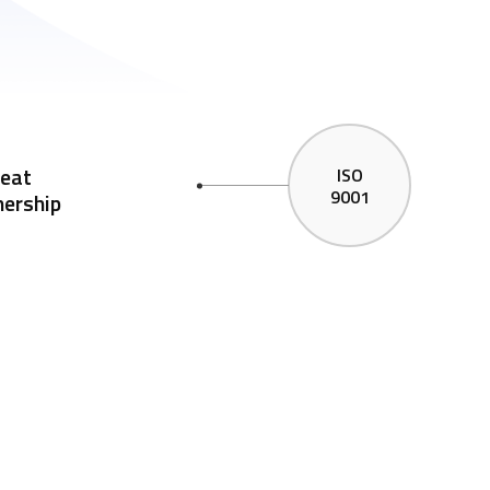
reat
ISO
9001
nership