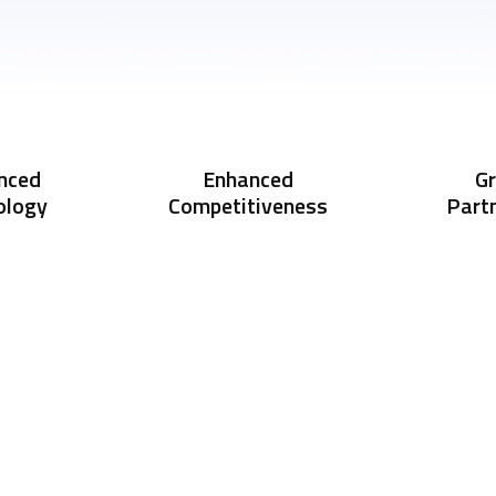
nced
Enhanced
G
ology
Competitiveness
Part