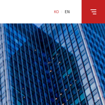
KO
EN