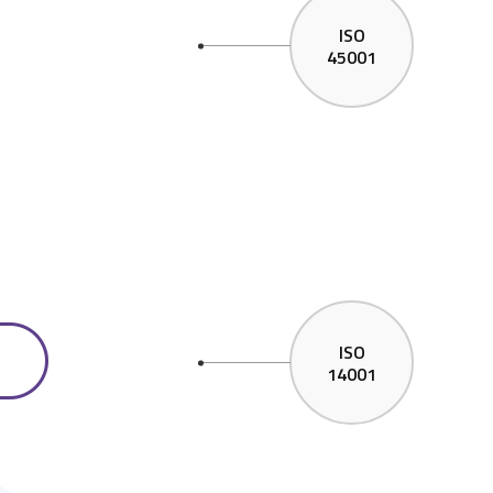
ISO
45001
ISO
14001