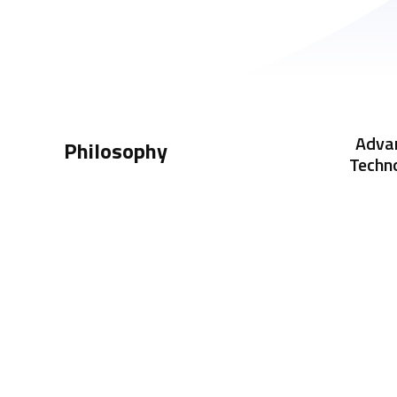
Adva
Philosophy
Techn